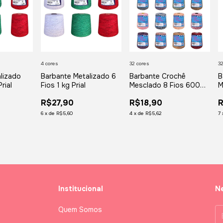
4 cores
32 cores
32
lizado
Barbante Metalizado 6
Barbante Crochê
B
rial
Fios 1 kg Prial
Mesclado 8 Fios 600gr
M
Prial
P
R$27,90
R$18,90
6
x
de
R$5,60
4
x
de
R$5,62
7
Institucional
Ne
Quem Somos