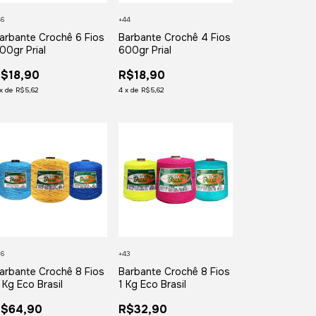
46
+44
arbante Crochê 6 Fios
Barbante Crochê 4 Fios
00gr Prial
600gr Prial
$18,90
R$18,90
x
de
R$5,62
4
x
de
R$5,62
26
+43
arbante Crochê 8 Fios
Barbante Crochê 8 Fios
 Kg Eco Brasil
1 Kg Eco Brasil
R$64,90
R$32,90