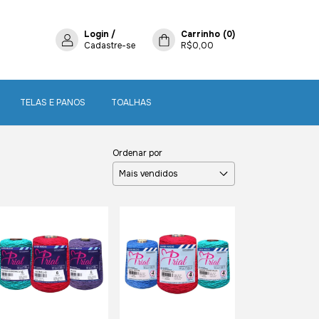
Login
/
Carrinho
(
0
)
Cadastre-se
R$0,00
TELAS E PANOS
TOALHAS
Ordenar por