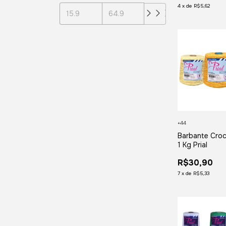
4
x
de
R$5,62
+44
Barbante Croc
1 Kg Prial
R$30,90
7
x
de
R$5,33