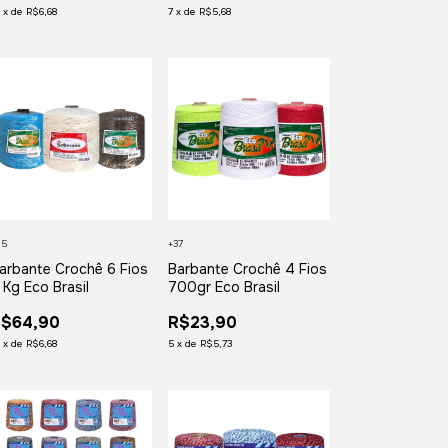
2
x
de
R$6,68
7
x
de
R$5,68
25
+37
arbante Crochê 6 Fios
Barbante Crochê 4 Fios
 Kg Eco Brasil
700gr Eco Brasil
R$64,90
R$23,90
2
x
de
R$6,68
5
x
de
R$5,73