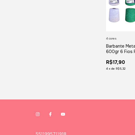
4 cores
Barbante Meta
600gr 6 Fios P
R$17,90
4
x
de
R$5,32
5511995711918