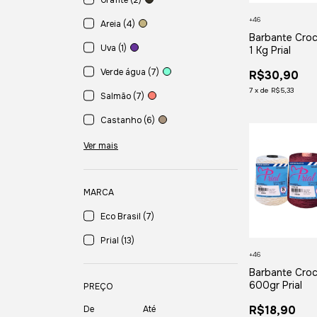
Grafite (2)
+46
Areia (4)
Barbante Croc
Uva (1)
1 Kg Prial
Verde água (7)
R$30,90
7
x
de
R$5,33
Salmão (7)
Castanho (6)
Ver mais
MARCA
Eco Brasil (7)
Prial (13)
+46
Barbante Croc
600gr Prial
PREÇO
R$18,90
De
Até