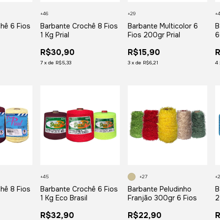
+46
+29
+
hê 6 Fios
Barbante Crochê 8 Fios
Barbante Multicolor 6
B
1 Kg Prial
Fios 200gr Prial
6
R$30,90
R$15,90
R
7
x
de
R$5,33
3
x
de
R$6,21
4
+45
+27
+
hê 8 Fios
Barbante Crochê 6 Fios
Barbante Peludinho
B
1 Kg Eco Brasil
Franjão 300gr 6 Fios
2
R$32,90
R$22,90