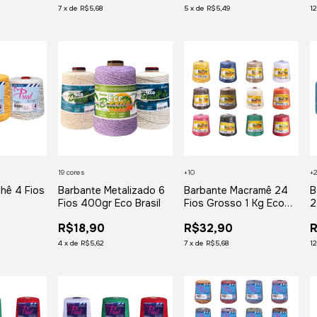
7
x
de
R$5,68
5
x
de
R$5,49
1
19 cores
+10
+
hê 4 Fios
Barbante Metalizado 6
Barbante Macramê 24
B
Fios 400gr Eco Brasil
Fios Grosso 1 Kg Eco
2
Brasil
R$18,90
R$32,90
4
x
de
R$5,62
7
x
de
R$5,68
1