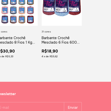
 cores
31 cores
arbante Crochê
Barbante Crochê
esclado 8 Fios 1 Kg
Mesclado 6 Fios 600gr
rial
Prial
R$30,90
R$18,90
x
de
R$5,33
4
x
de
R$5,62
wsletter